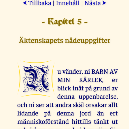
Tillbaka
|
Innehåll
|
Nästa
⮜
⮞
- Kapitel 5 -
Äktenskapets nådeuppgifter
N
u vänder, ni BARN AV
MIN KÄRLEK, er
blick inåt på grund av
denna uppenbarelse,
och ni ser att andra skäl orsakar allt
lidande på denna jord än ert
människoförstånd hittills tänkt ut