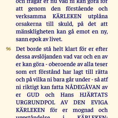
och frågar er nu vad ni kan göra för
att genom den förstående och
verksamma KÄRLEKEN utplåna
orsakerna till skuld, på det att
mänskligheten kan gå emot en ny,
sann epok av livet.
Det borde stå helt klart för er efter
96
dessa avslöjanden vad var och en av
er kan göra - oberoende av alla teser
som ert förstånd har lagt till rätta
och på vilka ni bara går under - så atf
ni riktigt kan fatta NÅDEGÅVAN av
er GUD och Hans HJÄRTATS
URGRUNDPOL AV DEN EVIGA
KÄRLEKEN för er mognad och
uppståndelse i KÄRLEKEN: