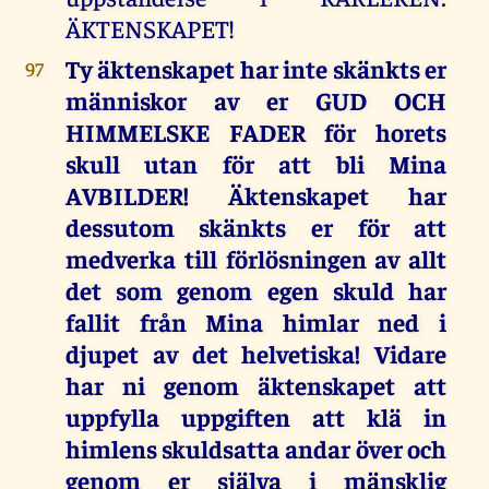
ÄKTENSKAPET!
Ty äktenskapet har inte skänkts er
97
människor av er GUD OCH
HIMMELSKE FADER för horets
skull utan för att bli Mina
AVBILDER! Äktenskapet har
dessutom skänkts er för att
medverka till förlösningen av allt
det som genom egen skuld har
fallit från Mina himlar ned i
djupet av det helvetiska! Vidare
har ni genom äktenskapet att
uppfylla uppgiften att klä in
himlens skuldsatta andar över och
genom er själva i mänsklig