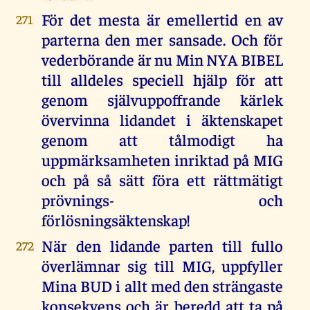
För det mesta är emellertid en av
271
parterna den mer sansade. Och för
vederbörande är nu Min NYA BIBEL
till alldeles speciell hjälp för att
genom självuppoffrande kärlek
övervinna lidandet i äktenskapet
genom att tålmodigt ha
uppmärksamheten inriktad på MIG
och på så sätt föra ett rättmätigt
prövnings- och
förlösningsäktenskap!
När den lidande parten till fullo
272
överlämnar sig till MIG, uppfyller
Mina BUD i allt med den strängaste
konsekvens och är beredd att ta på