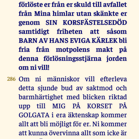
förlöste er från er skuld till avfallet
från Mina himlar utan skänkte er
genom SIN KORSFÄSTELSEDÖD
samtidigt friheten att såsom
BARN AV HANS EVIGA KÄRLEK bli
fria från motpolens makt på
denna förlösningsstjärna jorden
om ni vill!
Om ni människor vill efterleva
286
detta sjunde bud av saktmod och
barmhärtighet med blicken riktad
upp till MIG PÅ KORSET PÅ
GOLGATA i era äktenskap kommer
allt att bli möjligt för er. Ni kommer
att kunna övervinna allt som icke är