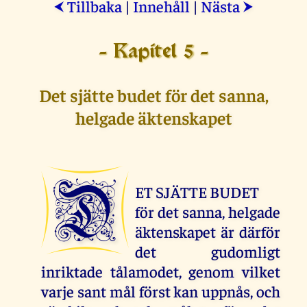
Tillbaka
|
Innehåll
|
Nästa
⮜
⮞
- Kapitel 5 -
Det sjätte budet för det sanna,
helgade äktenskapet
D
ET SJÄTTE BUDET
för det sanna, helgade
äktenskapet är därför
det gudomligt
inriktade tålamodet, genom vilket
varje sant mål först kan uppnås, och