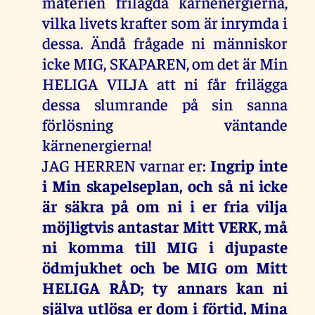
materien frilagda kärnenergierna,
vilka livets krafter som är inrymda i
dessa. Ändå frågade ni människor
icke MIG, SKAPAREN, om det är Min
HELIGA VILJA att ni får frilägga
dessa slumrande på sin sanna
förlösning väntande
kärnenergierna!
JAG HERREN varnar er:
Ingrip inte
i Min skapelseplan, och så ni icke
är säkra på om ni i er fria vilja
möjligtvis antastar Mitt VERK, må
ni komma till MIG i djupaste
ödmjukhet och be MIG om Mitt
HELIGA RÅD; ty annars kan ni
själva utlösa er dom i förtid, Mina