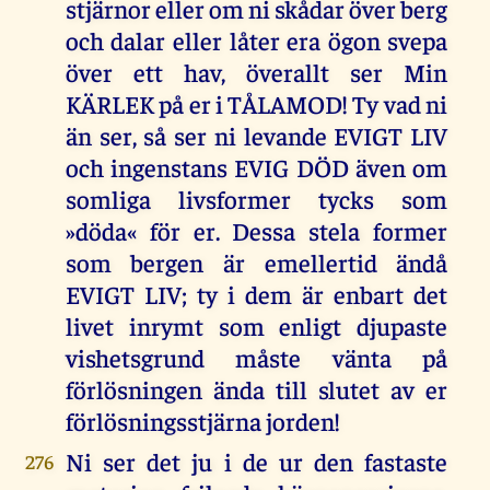
stjärnor eller om ni skådar över berg
och dalar eller låter era ögon svepa
över ett hav, överallt ser Min
KÄRLEK på er i TÅLAMOD! Ty vad ni
än ser, så ser ni levande EVIGT LIV
och ingenstans EVIG DÖD även om
somliga livsformer tycks som
»döda« för er. Dessa stela former
som bergen är emellertid ändå
EVIGT LIV; ty i dem är enbart det
livet inrymt som enligt djupaste
vishetsgrund måste vänta på
förlösningen ända till slutet av er
förlösningsstjärna jorden!
Ni ser det ju i de ur den fastaste
276