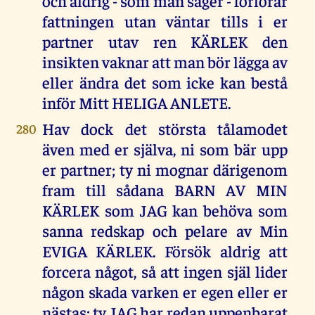
och aldrig - som man säger - förlorar
fattningen utan väntar tills i er
partner utav ren KÄRLEK den
insikten vaknar att man bör lägga av
eller ändra det som icke kan bestå
inför Mitt HELIGA ANLETE.
Hav dock det största tålamodet
280
även med er själva, ni som bär upp
er partner; ty ni mognar därigenom
fram till sådana BARN AV MIN
KÄRLEK som JAG kan behöva som
sanna redskap och pelare av Min
EVIGA KÄRLEK. Försök aldrig att
forcera något, så att ingen själ lider
någon skada varken er egen eller er
nästas; ty JAG har redan uppenbarat