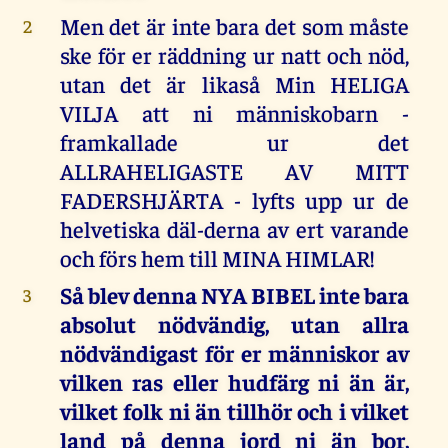
Men det är inte bara det som måste
2
ske för er räddning ur natt och nöd,
utan det är likaså Min HELIGA
VILJA att ni människobarn -
framkallade ur det
ALLRAHELIGASTE AV MITT
FADERSHJÄRTA - lyfts upp ur de
helvetiska däl-derna av ert varande
och förs hem till MINA HIMLAR!
Så blev denna NYA BIBEL inte bara
3
absolut nödvändig, utan allra
nödvändigast för er människor av
vilken ras eller hudfärg ni än är,
vilket folk ni än tillhör och i vilket
land på denna jord ni än bor,