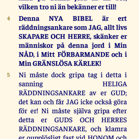
vilken tro ni än bekänner er till!
Denna NYA BIBEL är ert
4
räddningsankare som JAG, allt livs
SKAPARE OCH HERRE, skänker er
människor på denna jord i Min
NÅD, i Mitt FÖRBARMANDE och i
Min GRÄNSLÖSA KÄRLEK!
Ni måste dock gripa tag i detta i
5
sanning HELIGA
RÄDDNINGSANKARE av er GUD;
det kan och får JAG icke också göra
för er! Ni måste själva gripa efter
detta er GUDS OCH HERRES
RÄDDNINGSANKARE, och klamra
er oupplösligt fast vid HONOM och