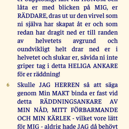
låta er med blicken på MIG, er
RÄDDARE, dras ut ur den virvel som
ni själva har skapat åt er och som
redan har dragit ned er till randen
av helvetets avgrund och
oundvikligt helt drar ned er i
helvetet och slukar er, såvida ni inte
griper tag i detta HELIGA ANKARE
för er räddning!
Skulle JAG HERREN så att säga
6
genom Min MAKT binda er fast vid
detta RÄDDNINGSANKARE AV
MIN NÅD, MITT FÖRBARMANDE
OCH MIN KÄRLEK - vilket vore lätt
för MIG - aldrig hade JAG då behövt