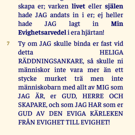
skapa er; varken
livet
eller
själen
hade JAG andats in i er; ej heller
hade JAG lagt in
Min
Evighetsarvedel
i era hjärtan!
Ty om JAG skulle binda er fast vid
7
detta HELIGA
RÄDDNINGSANKARE, så skulle ni
människor inte vara mer än ett
stycke murket trä men inte
människobarn med allt av MIG som
JAG ÄR, er GUD, HERRE OCH
SKAPARE, och som JAG HAR som er
GUD AV DEN EVIGA KÄRLEKEN
FRÅN EVIGHET TILL EVIGHET!