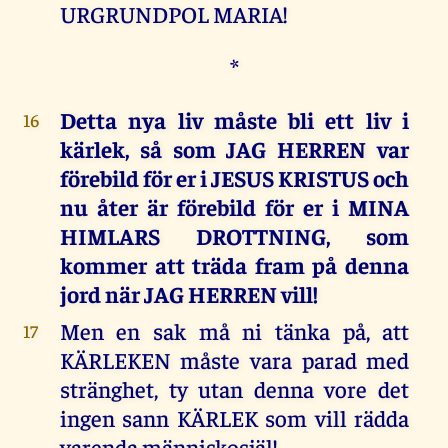
URGRUNDPOL MARIA!
*
Detta nya liv måste bli ett liv i
16
kärlek, så som JAG HERREN var
förebild för er i JESUS KRISTUS och
nu åter är förebild för er i MINA
HIMLARS DROTTNING, som
kommer att träda fram på denna
jord när JAG HERREN vill!
Men en sak må ni tänka på, att
17
KÄRLEKEN måste vara parad med
stränghet, ty utan denna vore det
ingen sann KÄRLEK som vill rädda
varenda människosjäl!