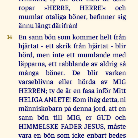
ropar »HERRE, HERRE!« och
mumlar otaliga böner, befinner sig
ännu långt därifrån!
En sann bön som kommer helt från
14
hjärtat - ett skrik från hjärtat - blir
hörd, men inte ett mumlande med
läpparna, ett rabblande av aldrig så
många böner. De blir varken
varseblivna eller hörda av MIG
HERREN; ty de är en fasa inför Mitt
HELIGA ANLETE! Kom ihåg detta, ni
människobarn på denna jord, att en
sann bön till MIG, er GUD och
HIMMELSKE FADER JESUS, måste
vara en bön som icke enbart bedes