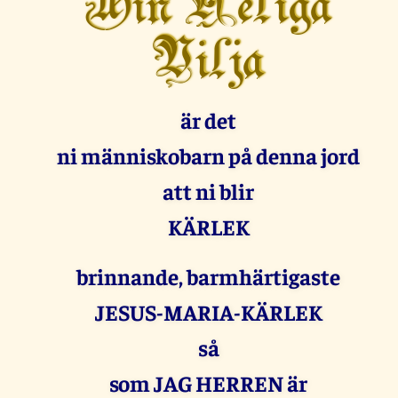
Min Heliga
Vilja
är det
ni människobarn på denna jord
att ni blir
KÄRLEK
brinnande, barmhärtigaste
JESUS-MARIA-KÄRLEK
så
som JAG HERREN är