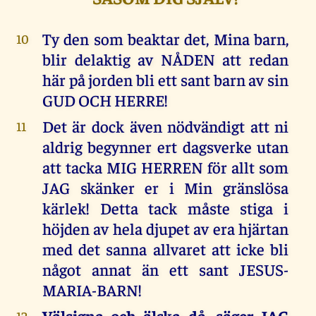
Ty den som beaktar det, Mina barn,
10
blir delaktig av NÅDEN att redan
här på jorden bli ett sant barn av sin
GUD OCH HERRE!
Det är dock även nödvändigt att ni
11
aldrig begynner ert dagsverke utan
att tacka MIG HERREN för allt som
JAG skänker er i Min gränslösa
kärlek! Detta tack måste stiga i
höjden av hela djupet av era hjärtan
med det sanna allvaret att icke bli
något annat än ett sant JESUS-
MARIA-BARN!
Välsigna och älska då, säger JAG
12