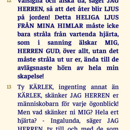
HERREN, så att det åter blir LJUS
på jorden! Detta HELIGA LJUS
FRÅN MINA HIMLAR måste icke
bara stråla från vartenda hjärta,
som i sanning älskar MIG,
HERREN GUD, över allt, utan det
måste stråla ut ur er, ända till de
avlägsnaste hörn av hela min
skapelse!
Ty KÄRLEK, ingenting annat än
13
KÄRLEK, skänker JAG HERREN er
människobarn för varje ögonblick!
Men vad skänker ni MIG? Hela ert
hjärta? - Ingalunda, säger JAG
HERREN, ty till och med de som