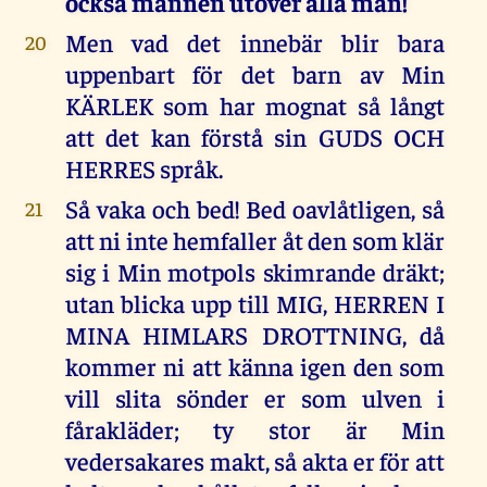
också mannen utöver alla män!
Men vad det innebär blir bara
20
uppenbart för det barn av Min
KÄRLEK som har mognat så långt
att det kan förstå sin GUDS OCH
HERRES språk.
Så vaka och bed! Bed oavlåtligen, så
21
att ni inte hemfaller åt den som klär
sig i Min motpols skimrande dräkt;
utan blicka upp till MIG, HERREN I
MINA HIMLARS DROTTNING, då
kommer ni att känna igen den som
vill slita sönder er som ulven i
fårakläder; ty stor är Min
vedersakares makt, så akta er för att