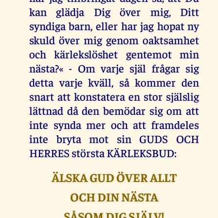
kan glädja Dig över mig, Ditt
syndiga barn, eller har jag hopat ny
skuld över mig genom oaktsamhet
och kärlekslöshet gentemot min
nästa?« - Om varje själ frågar sig
detta varje kväll, så kommer den
snart att konstatera en stor själslig
lättnad då den bemödar sig om att
inte synda mer och att framdeles
inte bryta mot sin GUDS OCH
HERRES största KÄRLEKSBUD:
ÄLSKA GUD ÖVER ALLT
OCH DIN NÄSTA
SÅSOM DIG SJÄLV!