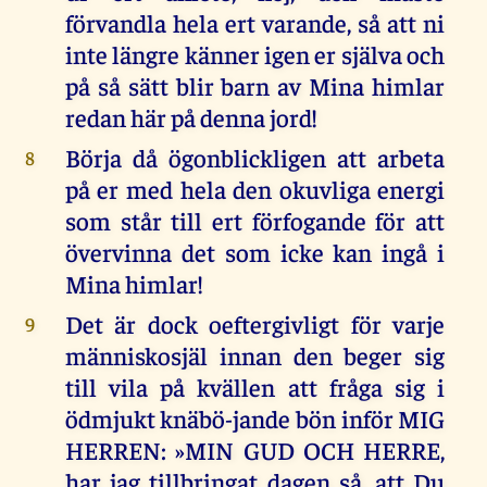
förvandla hela ert varande, så att ni
inte längre känner igen er själva och
på så sätt blir barn av Mina himlar
redan här på denna jord!
Börja då ögonblickligen att arbeta
8
på er med hela den okuvliga energi
som står till ert förfogande för att
övervinna det som icke kan ingå i
Mina himlar!
Det är dock oeftergivligt för varje
9
människosjäl innan den beger sig
till vila på kvällen att fråga sig i
ödmjukt knäbö-jande bön inför MIG
HERREN: »MIN GUD OCH HERRE,
har jag tillbringat dagen så, att Du