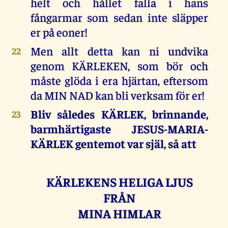
helt och hållet falla i hans
fångarmar som sedan inte släpper
er på eoner!
Men allt detta kan ni undvika
22
genom KÄRLEKEN, som bör och
måste glöda i era hjärtan, eftersom
da MIN NAD kan bli verksam för er!
Bliv således KÄRLEK, brinnande,
23
barmhärtigaste JESUS-MARIA-
KÄRLEK gentemot var själ, så att
KÄRLEKENS HELIGA LJUS
FRÅN
MINA HIMLAR