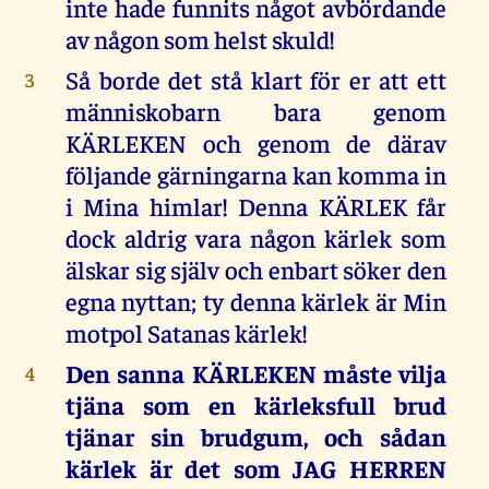
inte hade funnits något avbördande
av någon som helst skuld!
Så borde det stå klart för er att ett
3
människobarn bara genom
KÄRLEKEN och genom de därav
följande gärningarna kan komma in
i Mina himlar! Denna KÄRLEK får
dock aldrig vara någon kärlek som
älskar sig själv och enbart söker den
egna nyttan; ty denna kärlek är Min
motpol Satanas kärlek!
Den sanna KÄRLEKEN måste vilja
4
tjäna som en kärleksfull brud
tjänar sin brudgum, och sådan
kärlek är det som JAG HERREN