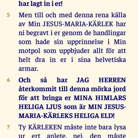
har lagt in i er!
Men till och med denna rena källa
5
av Min JESUS-MARIA-KÄRLEK har
ni begravt i er genom de handlingar
som hade sin upprinnelse i Min
motpol som uppbjuder allt för att
helt dra in er i sina helvetiska
armar.
Och så har JAG HERREN
6
återkommit till denna mörka jord
för att bringa er MINA HIMLARS
HELIGA LJUS som är MIN JESUS-
MARIA-KÄRLEKS HELIGA ELD!
Ty KÄRLEKEN måste inte bara lysa
7
ur ert anlete, nej, den måste