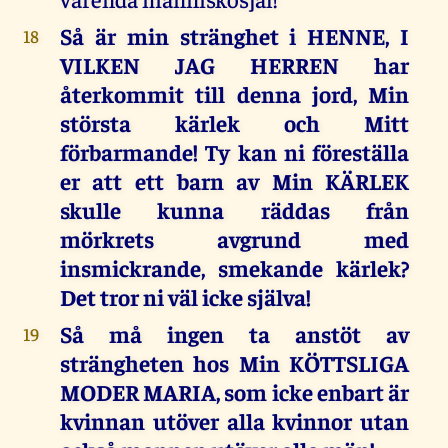
Så är min stränghet i HENNE, I
18
VILKEN JAG HERREN har
återkommit till denna jord, Min
största kärlek och Mitt
förbarmande! Ty kan ni föreställa
er att ett barn av Min KÄRLEK
skulle kunna räddas från
mörkrets avgrund med
insmickrande, smekande kärlek?
Det tror ni väl icke själva!
Så må ingen ta anstöt av
19
strängheten hos Min KÖTTSLIGA
MODER MARIA, som icke enbart är
kvinnan utöver alla kvinnor utan