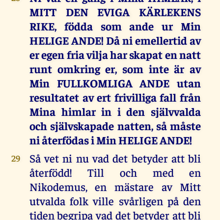
MITT DEN EVIGA KÄRLEKENS
RIKE, födda som ande ur Min
HELIGE ANDE! Då ni emellertid av
er egen fria vilja har skapat en natt
runt omkring er, som inte är av
Min FULLKOMLIGA ANDE utan
resultatet av ert frivilliga fall från
Mina himlar in i den självvalda
och självskapade natten, så måste
ni återfödas i Min HELIGE ANDE!
Så vet ni nu vad det betyder att bli
29
återfödd! Till och med en
Nikodemus, en mästare av Mitt
utvalda folk ville svårligen på den
tiden begripa vad det betyder att bli