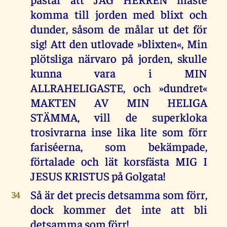
komma till jorden med blixt och
dunder, såsom de målar ut det för
sig! Att den utlovade »blixten«, Min
plötsliga närvaro på jorden, skulle
kunna vara i MIN
ALLRAHELIGASTE, och »dundret«
MAKTEN AV MIN HELIGA
STÄMMA, vill de superkloka
trosivrarna inse lika lite som förr
fariséerna, som bekämpade,
förtalade och lät korsfästa MIG I
JESUS KRISTUS på Golgata!
Så är det precis detsamma som förr,
34
dock kommer det inte att bli
detsamma som förr!