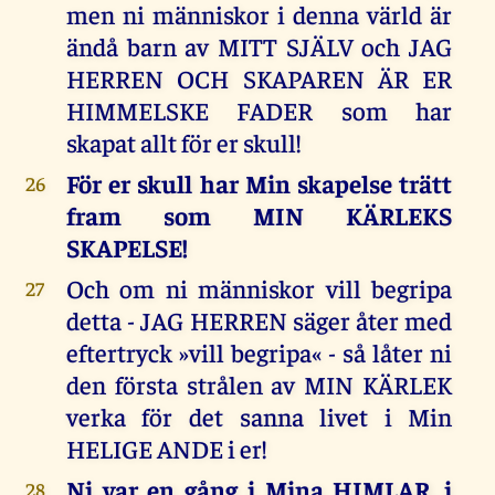
men ni människor i denna värld är
ändå barn av MITT SJÄLV och JAG
HERREN OCH SKAPAREN ÄR ER
HIMMELSKE FADER som har
skapat allt för er skull!
För er skull har Min skapelse trätt
26
fram som MIN KÄRLEKS
SKAPELSE!
Och om ni människor vill begripa
27
detta - JAG HERREN säger åter med
eftertryck »vill begripa« - så låter ni
den första strålen av MIN KÄRLEK
verka för det sanna livet i Min
HELIGE ANDE i er!
Ni var en gång i Mina HIMLAR, i
28