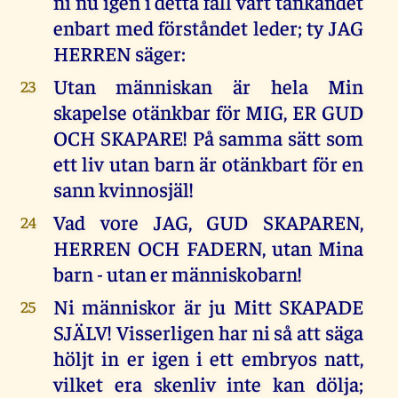
ni nu igen i detta fall vart tänkandet
enbart med förståndet leder; ty JAG
HERREN säger:
Utan människan är hela Min
23
skapelse otänkbar för MIG, ER GUD
OCH SKAPARE! På samma sätt som
ett liv utan barn är otänkbart för en
sann kvinnosjäl!
Vad vore JAG, GUD SKAPAREN,
24
HERREN OCH FADERN, utan Mina
barn - utan er människobarn!
Ni människor är ju Mitt SKAPADE
25
SJÄLV! Visserligen har ni så att säga
höljt in er igen i ett embryos natt,
vilket era skenliv inte kan dölja;