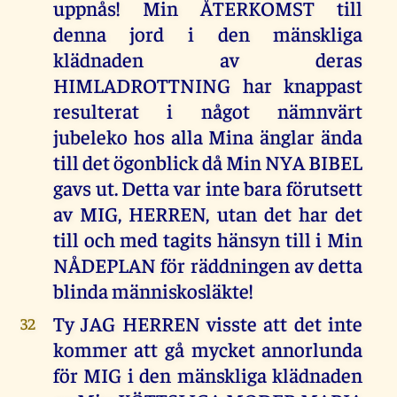
uppnås! Min ÅTERKOMST till
denna jord i den mänskliga
klädnaden av deras
HIMLADROTTNING har knappast
resulterat i något nämnvärt
jubeleko hos alla Mina änglar ända
till det ögonblick då Min NYA BIBEL
gavs ut. Detta var inte bara förutsett
av MIG, HERREN, utan det har det
till och med tagits hänsyn till i Min
NÅDEPLAN för räddningen av detta
blinda människosläkte!
Ty JAG HERREN visste att det inte
32
kommer att gå mycket annorlunda
för MIG i den mänskliga klädnaden