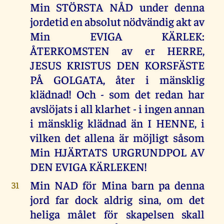
Min STÖRSTA NÅD under denna
jordetid en absolut nödvändig akt av
Min EVIGA KÄRLEK:
ÅTERKOMSTEN av er HERRE,
JESUS KRISTUS DEN KORSFÄSTE
PÅ GOLGATA, åter i mänsklig
klädnad! Och - som det redan har
avslöjats i all klarhet - i ingen annan
i mänsklig klädnad än I HENNE, i
vilken det allena är möjligt såsom
Min HJÄRTATS URGRUNDPOL AV
DEN EVIGA KÄRLEKEN!
Min NAD för Mina barn pa denna
31
jord far dock aldrig sina, om det
heliga målet för skapelsen skall