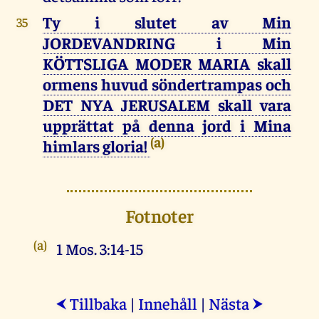
Ty i slutet av Min
35
JORDEVANDRING i Min
KÖTTSLIGA MODER MARIA skall
ormens huvud söndertrampas och
DET NYA JERUSALEM skall vara
upprättat på denna jord i Mina
(a)
himlars gloria!
Fotnoter
(a)
1 Mos. 3:14-15
Tillbaka
|
Innehåll
|
Nästa
⮜
⮞