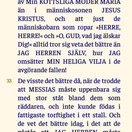
av Min KÖTTSLIGA MODER MARIA
än i människosonen JESUS
KRISTUS, och att just de
människobarn som ropar »HERRE,
HERRE!« och »O, GUD, vad jag älskar
Dig!« alltid tror sig veta det bättre än
JAG HERREN SJÄLV, hur JAG
omsätter MIN HELIGA VILJA i de
avgörande fallen!
De visste det bättre då, när de trodde
33
att MESSIAS måste uppenbara sig
med stor ståt bland dem som
räddaren, och inte kunde födas i
fattigaste torftighet i ett stall. Och
de vet det bättre idag, i det att de
påstår att JAG HERREN måste